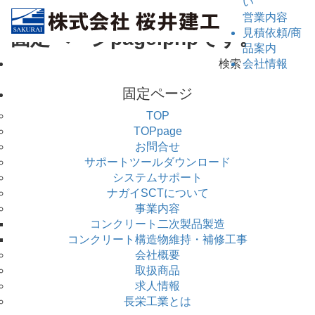
い
営業内容
見積依頼/商
固定ページpage.phpです。
品案内
検
会社情報
索:
固定ページ
TOP
TOPpage
お問合せ
サポートツールダウンロード
システムサポート
ナガイSCTについて
事業内容
コンクリート二次製品製造
コンクリート構造物維持・補修工事
会社概要
取扱商品
求人情報
長栄工業とは