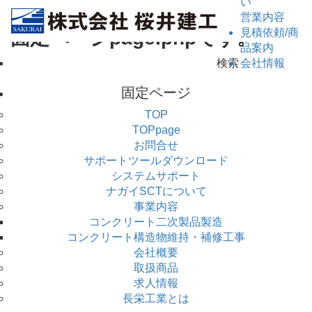
い
営業内容
見積依頼/商
固定ページpage.phpです。
品案内
検
会社情報
索:
固定ページ
TOP
TOPpage
お問合せ
サポートツールダウンロード
システムサポート
ナガイSCTについて
事業内容
コンクリート二次製品製造
コンクリート構造物維持・補修工事
会社概要
取扱商品
求人情報
長栄工業とは